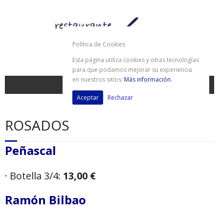
Política de Cookies
Esta página utiliza cookies y otras tecnologías
para que podamos mejorar su experiencia
en nuestros sitios:
Más información.
Aceptar
Rechazar
inicio
ROSADOS
CARTA ONLINE
Peñascal
ENGLISH
· Botella 3/4:
13,00 €
DEUTSCHE
Ramón Bilbao
NEDERLANDS