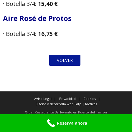
· Botella 3/4:
15,40 €
Aire Rosé de Protos
· Botella 3/4:
16,75 €
VOLVER
Aviso Legal
Privacidad
Cookies
Diseño y desarrollo web: !atp | tácticas
© Bar Restaurante Barlovento en Puerto del Terrón
Reserva ahora